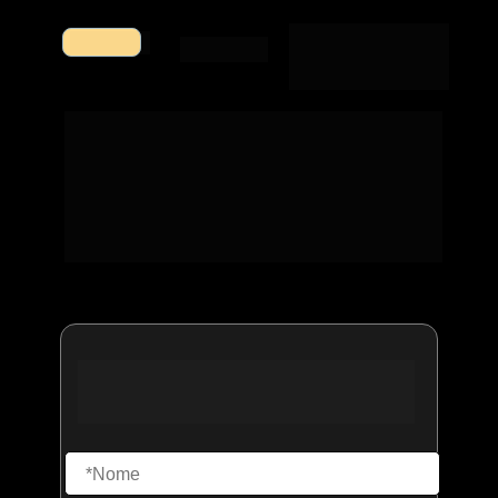
A maior oferta de todos 
INÉDITO
os tempos. 
Todos os 
cursos com acesso 
vitalício.
Black Friday:
Nunca mais 
gaste nenhum centavo 
para comprar cursos 
online na medicina
Se inscreva para entrar na lista de 
interessados e receber a oferta especial que 
vai abrir no 
dia 03  de Novembro às 20h.